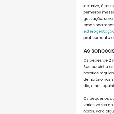
Inclusive, é mu
primeiros mese
gestação, uma v
emocionalmente
exterogestaçã
praticamente o 
As sonecas
Os bebês de 2 m
Seu corpinho ai
horários regula
de horário nas 
dia, e no segui
Os pequenos qu
várias vezes ao
horas. Para al