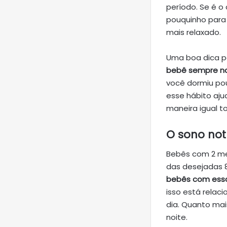
período. Se é o
pouquinho para 
mais relaxado.
Uma boa dica p
bebê sempre n
você dormiu po
esse hábito aj
maneira igual to
O sono not
Bebês com 2 mes
das desejadas 8
bebês com essa
isso está rela
dia. Quanto mai
noite.