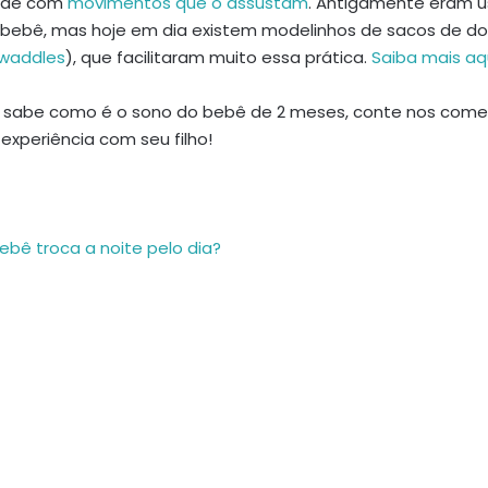
rde com
movimentos que o assustam
. Antigamente eram u
o bebê, mas hoje em dia existem modelinhos de sacos de d
swaddles
), que facilitaram muito essa prática.
Saiba mais aq
 sabe como é o sono do bebê de 2 meses, conte nos come
experiência com seu filho!
ebê troca a noite pelo dia?