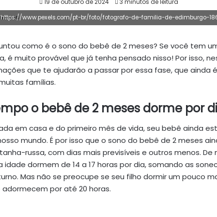
19 de outubro de 2024
3 minutos de leitura
 https://www.pexels.com/pt-br/foto/fotografo-de-familia-de-edimburgo-1
guntou como é o sono do bebê de 2 meses? Se você tem u
, é muito provável que já tenha pensado nisso! Por isso, ne
ações que te ajudarão a passar por essa fase, que ainda 
muitas famílias.
mpo o bebê de 2 meses dorme por d
ada em casa e do primeiro mês de vida, seu bebê ainda es
osso mundo. É por isso que o sono do bebê de 2 meses ai
anha-russa, com dias mais previsíveis e outros menos. De 
 idade dormem de 14 a 17 horas por dia, somando as sone
turno. Mas não se preocupe se seu filho dormir um pouco ma
 adormecem por até 20 horas.