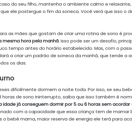
 caso do seu filho, mantenha o ambiente calmo e relaxante, 
que ele postergue o fim da soneca. Você verá que isso o d
ara as mães que gostam de criar uma rotina de sono é pro
a mesma hora pela manhã
. Isso pode ser um desafio, princ
uco tempo antes do horário estabelecido. Mas, com o pass
udará a criar um padrão de soneca da manhã, que tende a 
dos os dias.
urno
es dificilmente dormem a noite toda. Por isso, se seu be
 horas de sono ininterrupto, saiba que isso também é norm
 idade já conseguem dormir por 5 ou 6 horas sem acordar
cionado com a capacidade que essa criança tem de mamar
s o bebê mama, maior reserva de energia ele terá para ac