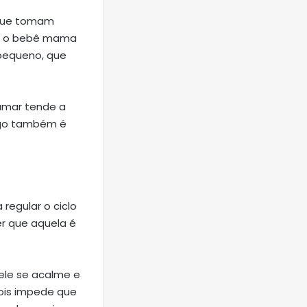
 que tomam
e o bebê mama
 pequeno, que
amar tende a
ago também é
 regular o ciclo
r que aquela é
 ele se acalme e
pois impede que