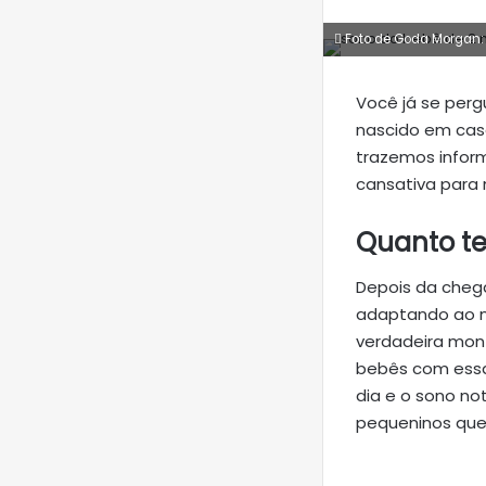
Foto de Goda Morgan:
Você já se per
nascido em casa
trazemos inform
cansativa para 
Quanto te
Depois da cheg
adaptando ao n
verdadeira mont
bebês com essa
dia e o sono no
pequeninos que