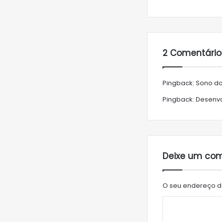
2 Comentário
Pingback:
Sono do
Pingback:
Desenvo
Deixe um com
O seu endereço de
C
o