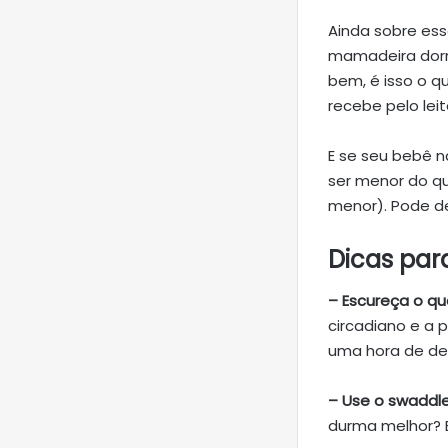
Ainda sobre es
mamadeira dor
bem, é isso o 
recebe pelo lei
E se seu bebê 
ser menor do q
menor). Pode d
Dicas par
– Escureça o qu
circadiano e a
uma hora de de
– Use o swaddle
durma melhor? E