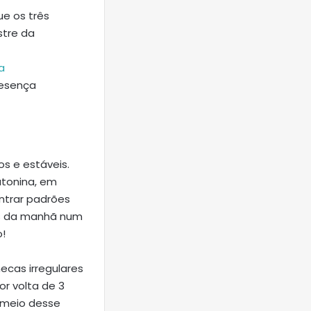
ue os três
stre da
a
presença
s e estáveis.
atonina, em
ntrar padrões
ras da manhã num
o!
cas irregulares
or volta de 3
 meio desse