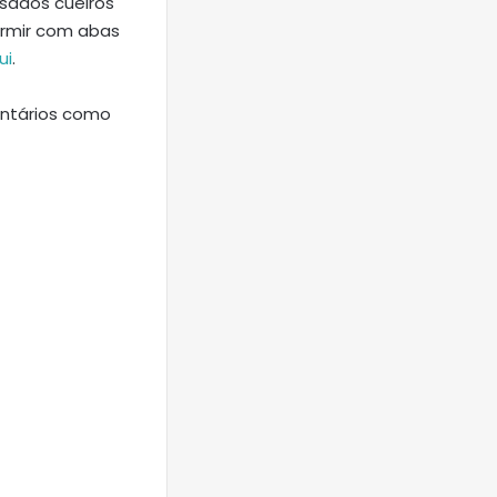
sados cueiros
ormir com abas
ui
.
ntários como