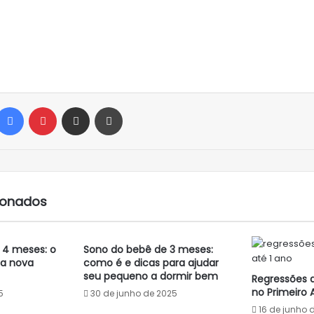
Facebook
Pinterest
Compartilhar via e-mail
Imprimir
cionados
 4 meses: o
Sono do bebê de 3 meses:
sa nova
como é e dicas para ajudar
seu pequeno a dormir bem
Regressões 
no Primeiro 
5
30 de junho de 2025
16 de junho 