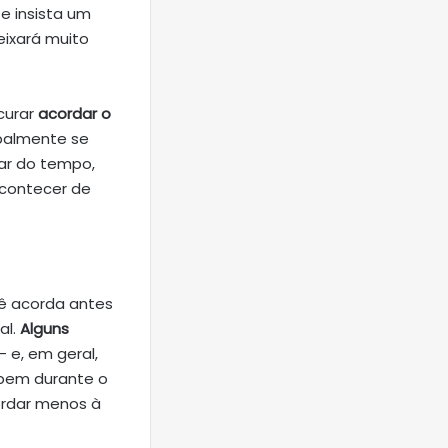
e insista um
eixará muito
curar
acordar o
ipalmente se
ar do tempo,
acontecer de
bê acorda antes
al.
Alguns
– e, em geral,
 bem durante o
ordar menos à