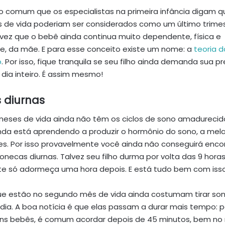
ito comum que os especialistas na primeira infância digam q
s de vida poderiam ser considerados como um último trime
ez que o bebê ainda continua muito dependente, física e
, da mãe. E para esse conceito existe um nome: a
teoria d
o
. Por isso, fique tranquila se seu filho ainda demanda sua 
dia inteiro. É assim mesmo!
 diurnas
eses de vida ainda não têm os ciclos de sono amadurecido
nda está aprendendo a produzir o hormônio do sono, a mel
res. Por isso provavelmente você ainda não conseguirá enco
sonecas diurnas. Talvez seu filho durma por volta das 9 ho
nte só adormeça uma hora depois. E está tudo bem com iss
e estão no segundo mês de vida ainda costumam tirar sone
 dia. A boa notícia é que elas passam a durar mais tempo: p
guns bebês, é comum acordar depois de 45 minutos, bem no