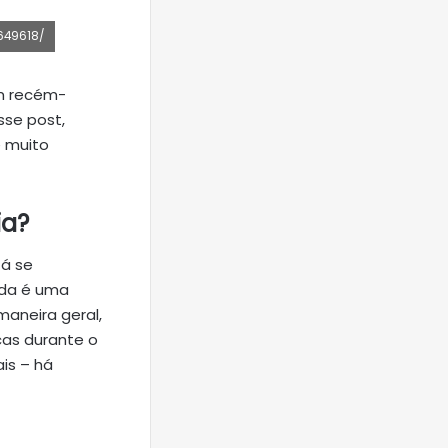
8649618/
m recém-
sse post,
é muito
ia?
tá se
nda é uma
maneira geral,
cas durante o
is – há