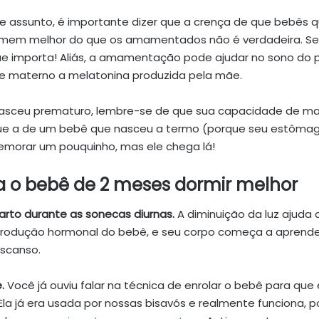
se assunto, é importante dizer que a crença de que bebês
mem melhor do que os amamentados não é verdadeira. S
que importa! Aliás, a amamentação pode ajudar no sono do
te materno a melatonina produzida pela mãe.
nasceu prematuro, lembre-se de que sua capacidade de m
ue a de um bebê que nasceu a termo (porque seu estôm
emorar um pouquinho, mas ele chega lá!
a o bebê de 2 meses dormir melhor
arto durante as sonecas diurnas.
A diminuição da luz ajuda a
 produção hormonal do bebê, e seu corpo começa a aprende
scanso.
.
Você já ouviu falar na técnica de enrolar o bebê para que
la já era usada por nossas bisavós e realmente funciona, 