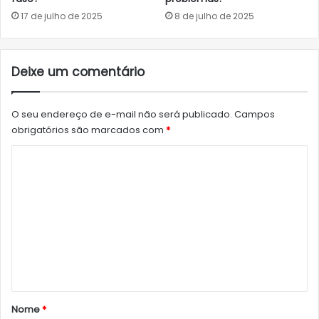
17 de julho de 2025
8 de julho de 2025
Deixe um comentário
O seu endereço de e-mail não será publicado.
Campos
obrigatórios são marcados com
*
C
o
m
e
n
t
á
r
Nome
*