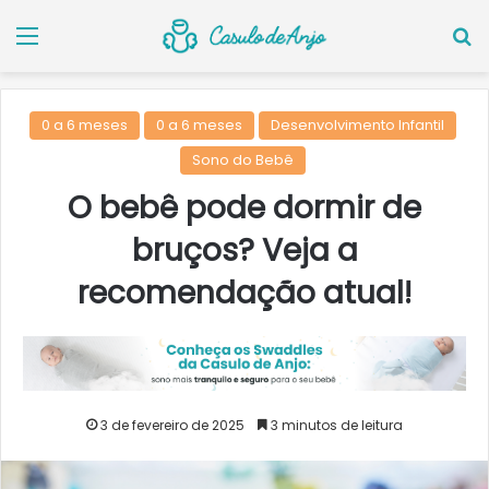
Menu
P
0 a 6 meses
0 a 6 meses
Desenvolvimento Infantil
Sono do Bebê
O bebê pode dormir de
bruços? Veja a
recomendação atual!
3 de fevereiro de 2025
3 minutos de leitura