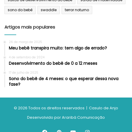
sono do bebê
swaddle
terror noturno
Artigos mais populares
26 de março de 2025
Meu bebê transpira muito: tem algo de errado?
4 de setembro de 2024
Desenvolvimento do bebê de 0 a 12 meses
17 de julho de 2025
Sono do bebê de 4 meses: o que esperar dessa nova
fase?
© 2026 Todos os direitos reservados | Casulo de Anjo
Desenvolvido por
Araribá Comunicação
Facebook
Pinterest
YouTube
Instagram