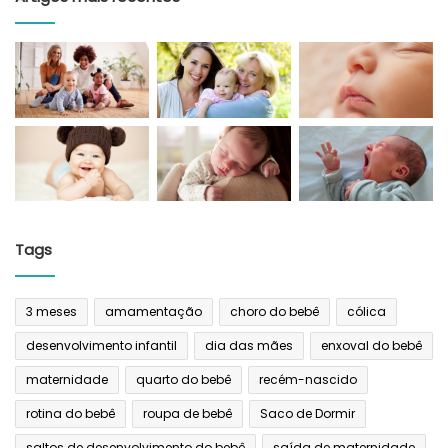
Tags
3 meses
amamentação
choro do bebê
cólica
desenvolvimento infantil
dia das mães
enxoval do bebê
maternidade
quarto do bebê
recém-nascido
rotina do bebê
roupa de bebê
Saco de Dormir
saltos de desenvolvimento do bebê
saída de maternidade